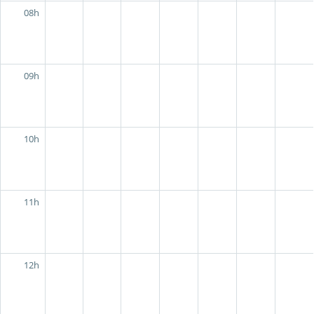
08h
09h
10h
11h
12h