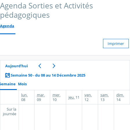
Agenda Sorties et Activités
pédagogiques
Agenda
Imprimer
Aujourd’hui
Semaine 50 - du 08 au 14 Décembre 2025
Semaine
Mois
lun.
mar.
mer.
ven.
sam.
dim.
jeu.
11
08
09
10
12
13
14
Sur la
journée