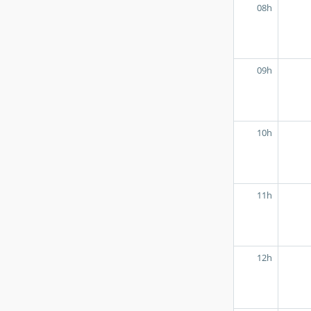
08h
09h
10h
11h
12h