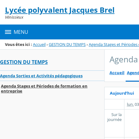
Panneau de gestion des cookies
Lycée polyvalent Jacques Brel
Menu de la rubrique
Contenu
Vénissieux
MENU
Vous êtes ici :
Accueil
›
GESTION DU TEMPS
›
Agenda Stages et Périodes 
Agenda 
GESTION DU TEMPS
Accueil
Agen
Agenda Sorties et Activités pédagogiques
Agenda Stages et Périodes de formation en
entreprise
Aujourd’hui
lun.
03
Sur la
journée