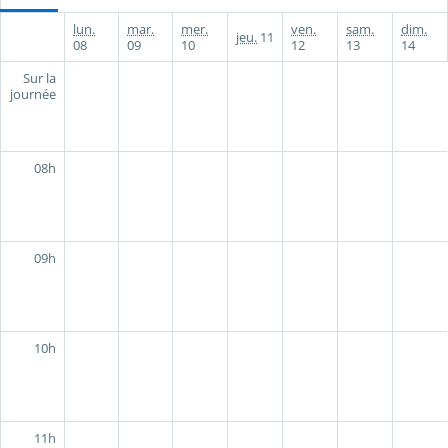
lun.
mar.
mer.
ven.
sam.
dim.
jeu.
11
08
09
10
12
13
14
Sur la
journée
08h
09h
10h
11h