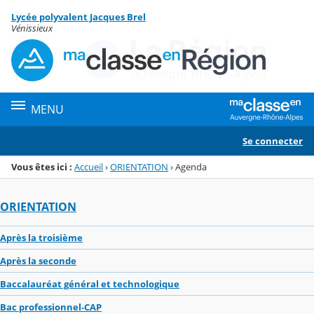
Panneau de gestion des cookies
Lycée polyvalent Jacques Brel
Menu de la rubrique
Contenu
Vénissieux
MENU
Se connecter
Vous êtes ici :
Accueil
›
ORIENTATION
›
Agenda
ORIENTATION
Après la troisième
Après la seconde
Baccalauréat général et technologique
Bac professionnel-CAP