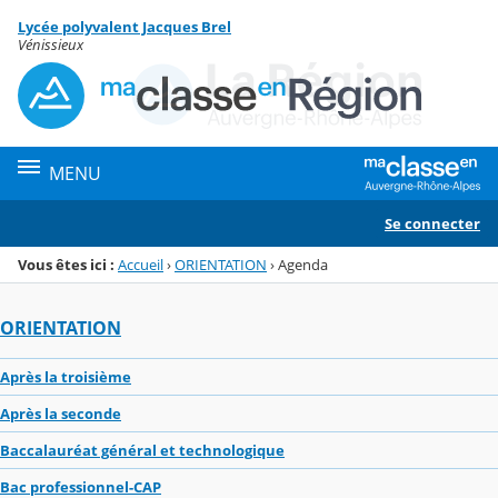
Panneau de gestion des cookies
Lycée polyvalent Jacques Brel
Menu de la rubrique
Contenu
Vénissieux
MENU
Se connecter
Vous êtes ici :
Accueil
›
ORIENTATION
›
Agenda
ORIENTATION
Après la troisième
Après la seconde
Baccalauréat général et technologique
Bac professionnel-CAP