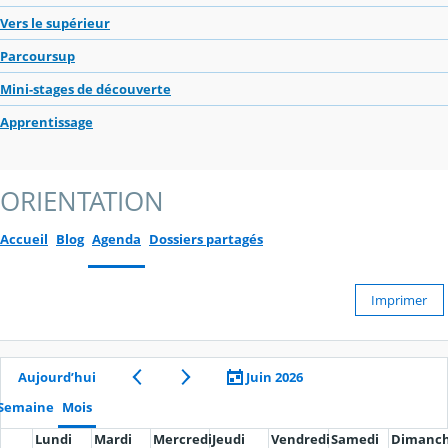
Vers le supérieur
Parcoursup
Mini-stages de découverte
Apprentissage
ORIENTATION
Accueil
Blog
Agenda
Dossiers partagés
Imprimer
Aujourd’hui
Juin 2026
Semaine
Mois
Lundi
Mardi
Mercredi
Jeudi
Vendredi
Samedi
Dimanc