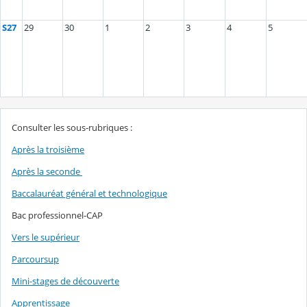
S27
29
30
1
2
3
4
5
Consulter les sous-rubriques :
Après la troisième
Après la seconde
Baccalauréat général et technologique
Bac professionnel-CAP
Vers le supérieur
Parcoursup
Mini-stages de découverte
Apprentissage