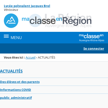
Panneau de gestion des cookies
Lycée polyvalent Jacques Brel
Menu de la rubrique
Contenu
Vénissieux
MENU
Se connecter
Vous êtes ici :
Accueil
›
ACTUALITÉS
ACTUALITÉS
Des élèves et des parents
Informations COVID
public_administratif