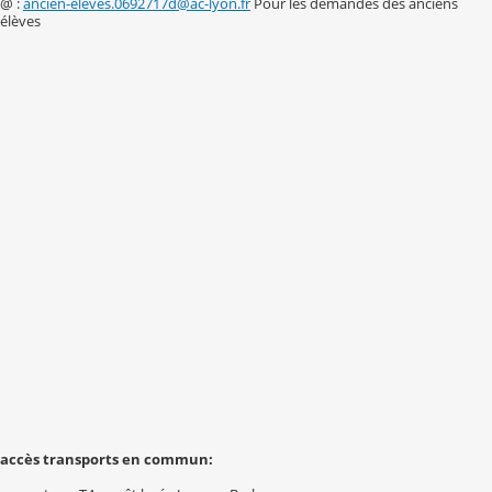
@ :
ancien-eleves.0692717d@ac-lyon.fr
Pour les demandes des anciens
élèves
accès transports en commun: