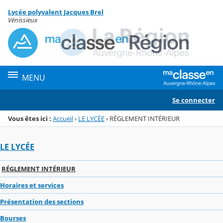
Panneau de gestion des cookies
Lycée polyvalent Jacques Brel
Menu de la rubrique
Contenu
Vénissieux
MENU
Se connecter
Vous êtes ici :
Accueil
›
LE LYCÉE
›
RÉGLEMENT INTÉRIEUR
LE LYCÉE
RÉGLEMENT INTÉRIEUR
Horaires et services
Présentation des sections
Bourses