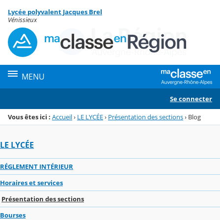
Panneau de gestion des cookies
Lycée polyvalent Jacques Brel
Menu de la rubrique
Contenu
Vénissieux
MENU
Se connecter
Vous êtes ici :
Accueil
›
LE LYCÉE
›
Présentation des sections
›
Blog
LE LYCÉE
RÉGLEMENT INTÉRIEUR
Horaires et services
Présentation des sections
Bourses