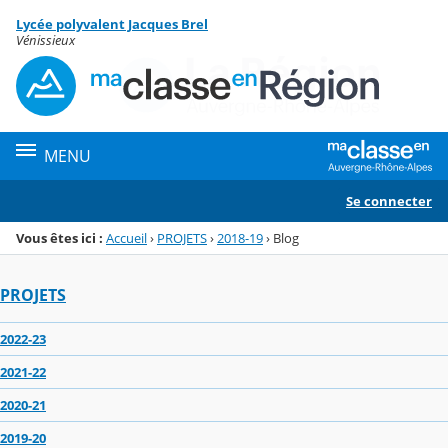
Panneau de gestion des cookies
Lycée polyvalent Jacques Brel
Menu de la rubrique
Contenu
Vénissieux
MENU
Se connecter
Vous êtes ici :
Accueil
›
PROJETS
›
2018-19
›
Blog
PROJETS
2022-23
2021-22
2020-21
2019-20