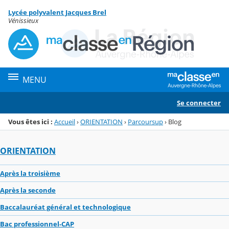
Panneau de gestion des cookies
Lycée polyvalent Jacques Brel
Menu de la rubrique
Contenu
Vénissieux
MENU
Se connecter
Vous êtes ici :
Accueil
›
ORIENTATION
›
Parcoursup
›
Blog
ORIENTATION
Après la troisième
Après la seconde
Baccalauréat général et technologique
Bac professionnel-CAP