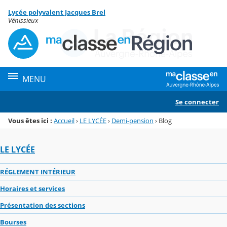
Panneau de gestion des cookies
Lycée polyvalent Jacques Brel
Menu de la rubrique
Contenu
Vénissieux
MENU
Se connecter
Vous êtes ici :
Accueil
›
LE LYCÉE
›
Demi-pension
›
Blog
LE LYCÉE
RÉGLEMENT INTÉRIEUR
Horaires et services
Présentation des sections
Bourses