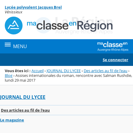
Panneau de gestion des cookies
Lycée polyvalent Jacques Brel
Menu de la rubrique
Contenu
Vénissieux
MENU
Se connecter
Vous êtes ici :
Accueil
›
JOURNAL DU LYCEE
›
Des articles au fil de l'eau
›
Blog
›
Assises internationales du roman, rencontre avec Salman Rushdie,
lundi 29 mai 2017
JOURNAL DU LYCEE
Des articles au fil de l'eau
Le magazine