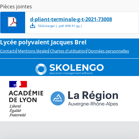
Pièces jointes
d-pliant-terminale-g-t-2021-73008
Télécharger
( .
pdf
,
898.91
ko
)
Lycée polyvalent Jacques Brel
Contacts
Mentions légales
Chartes d'utilisation
Données personnelles