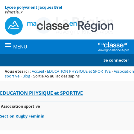
Panneau de gestion des cookies
Lycée polyvalent Jacques Brel
Menu de la rubrique
Contenu
Vénissieux
MENU
Se connecter
Vous êtes ici :
Accueil
›
EDUCATION PHYSIQUE et SPORTIVE
›
Association
sportive
›
Blog
›
Sortie AS au lac des sapins
EDUCATION PHYSIQUE et SPORTIVE
Association sportive
Section Rugby Féminin