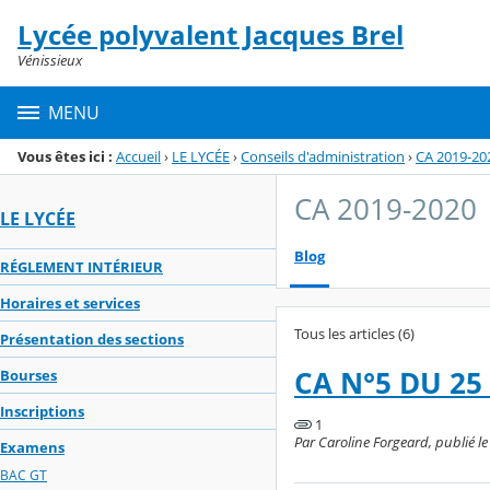
Panneau de gestion des cookies
Lycée polyvalent Jacques Brel
Menu de la rubrique
Contenu
Vénissieux
MENU
Vous êtes ici :
Accueil
›
LE LYCÉE
›
Conseils d'administration
›
CA 2019-20
CA 2019-2020
LE LYCÉE
Blog
RÉGLEMENT INTÉRIEUR
Horaires et services
Tous les articles (6)
Présentation des sections
CA N°5 DU 25
Bourses
Inscriptions
1
Par Caroline Forgeard, publié le l
Examens
BAC GT