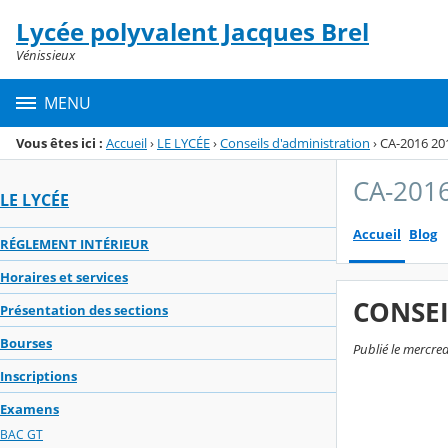
Panneau de gestion des cookies
Lycée polyvalent Jacques Brel
Menu de la rubrique
Contenu
Vénissieux
MENU
Vous êtes ici :
Accueil
›
LE LYCÉE
›
Conseils d'administration
›
CA-2016 20
CA-201
LE LYCÉE
Accueil
Blog
RÉGLEMENT INTÉRIEUR
Horaires et services
CONSEI
Présentation des sections
Bourses
Publié le mercred
Inscriptions
Examens
BAC GT