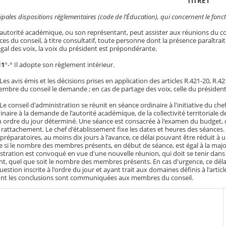
TITRE I
ipales dispositions réglementaires (code de l’Éducation), qui concernent le fon
L'autorité académique, ou son représentant, peut assister aux réunions du co
ces du conseil, à titre consultatif, toute personne dont la présence paraîtrai
gal des voix, la voix du président est prépondérante.
11
°-° Il adopte son règlement intérieur.
 Les avis émis et les décisions prises en application des articles R.421-20, R.4
membre du conseil le demande ; en cas de partage des voix, celle du présiden
 Le conseil d'administration se réunit en séance ordinaire à l'initiative du chef
naire à la demande de l'autorité académique, de la collectivité territoriale
rdre du jour déterminé. Une séance est consacrée à l'examen du budget, dans
de rattachement. Le chef d'établissement fixe les dates et heures des séances
éparatoires, au moins dix jours à l'avance, ce délai pouvant être réduit à u
 si le nombre des membres présents, en début de séance, est égal à la major
istration est convoqué en vue d'une nouvelle réunion, qui doit se tenir dans
t, quel que soit le nombre des membres présents. En cas d'urgence, ce délai 
uestion inscrite à l'ordre du jour et ayant trait aux domaines définis à l'artic
nt les conclusions sont communiquées aux membres du conseil.