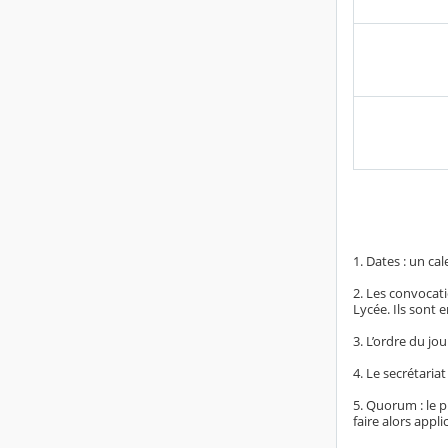
1. Dates : un ca
2. Les convocati
Lycée. Ils sont 
3. L’ordre du jo
4. Le secrétaria
5. Quorum : le p
faire alors appl