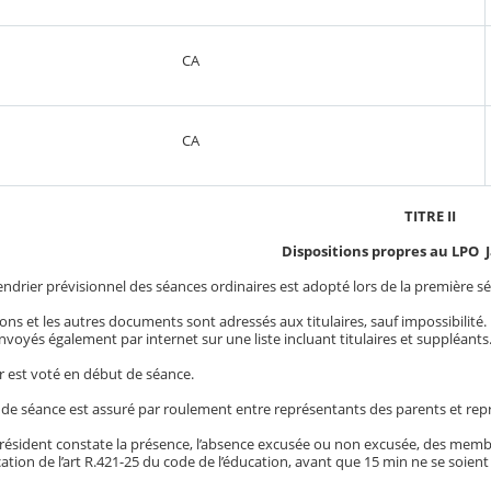
CA
CA
TITRE II
Dispositions propres au LPO 
lendrier prévisionnel des séances ordinaires est adopté lors de la première sé
ons et les autres documents sont adressés aux titulaires, sauf impossibilité. 
envoyés également par internet sur une liste incluant titulaires et suppléants
ur est voté en début de séance.
t de séance est assuré par roulement entre représentants des parents et repr
résident constate la présence, l’absence excusée ou non excusée, des membre
ication de l’art R.421-25 du code de l’éducation, avant que 15 min ne se soient