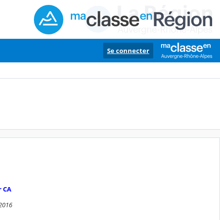
Se connecter
r CA
2016