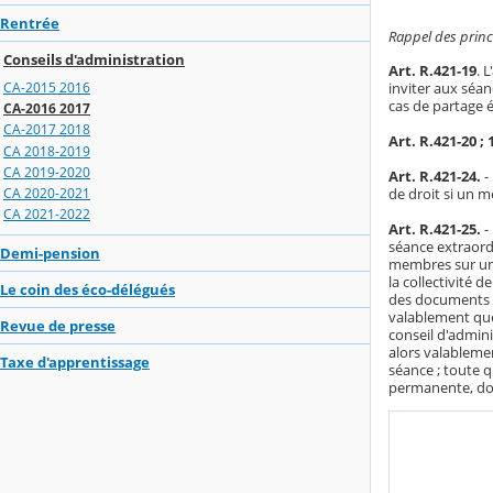
Rentrée
Rappel des princ
Conseils d'administration
Art. R.421-19
. 
CA-2015 2016
inviter aux séan
cas de partage é
CA-2016 2017
CA-2017 2018
Art. R.421-20 ; 
CA 2018-2019
CA 2019-2020
Art. R.421-24.
-
CA 2020-2021
de droit si un 
CA 2021-2022
Art. R.421-25.
-
séance extraordi
Demi-pension
membres sur un o
la collectivité 
Le coin des éco-délégués
des documents pr
valablement que
Revue de presse
conseil d'admin
alors valablemen
Taxe d'apprentissage
séance ; toute q
permanente, do