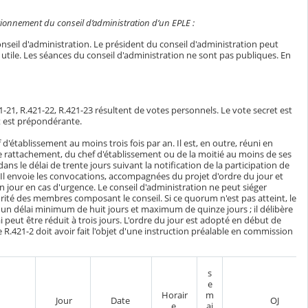
ctionnement du conseil d’administration d’un EPLE :
nseil d'administration. Le président du conseil d'administration peut
t utile. Les séances du conseil d'administration ne sont pas publiques. En
21-21, R.421-22, R.421-23 résultent de votes personnels. Le vote secret est
t est prépondérante.
 d'établissement au moins trois fois par an. Il est, en outre, réuni en
 de rattachement, du chef d'établissement ou de la moitié au moins de ses
 le délai de trente jours suivant la notification de la participation de
. Il envoie les convocations, accompagnées du projet d'ordre du jour et
n jour en cas d'urgence. Le conseil d'administration ne peut siéger
ité des membres composant le conseil. Si ce quorum n'est pas atteint, le
 un délai minimum de huit jours et maximum de quinze jours ; il délibère
peut être réduit à trois jours. L'ordre du jour est adopté en début de
le R.421-2 doit avoir fait l'objet d'une instruction préalable en commission
s
e
Horair
m
Jour
Date
OJ
e
ai