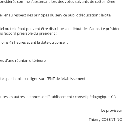
t considérés comme s’abstenant lors des votes suivants de cette même
ller au respect des principes du service public d’éducation : laïcité,
tel ou tel débat peuvent être distribués en début de séance. Le président
s l’accord préalable du président ;
oins 48 heures avant la date du conseil ;
ors d’une réunion ultérieure ;
tes par la mise en ligne sur l 'ENT de l’établissement ;
outes les autres instances de l’établissement : conseil pédagogique, CP,
Le proviseur
Thierry COSENTINO