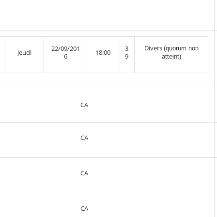
Divers
22/09/201
3
(quorum non
jeudi
18:00
6
9
atteint)
CA
CA
CA
CA