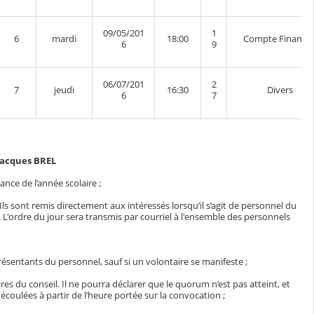
09/05/201
1
6
mardi
18:00
Compte Financie
6
9
06/07/201
2
7
jeudi
16:30
Divers
6
7
Jacques BREL
ance de l’année scolaire ;
Ils sont remis directement aux intéressés lorsqu’il s’agit de personnel du
. L'ordre du jour sera transmis par courriel à l'ensemble des personnels
ésentants du personnel, sauf si un volontaire se manifeste ;
s du conseil. Il ne pourra déclarer que le quorum n’est pas atteint, et
 écoulées à partir de l’heure portée sur la convocation ;