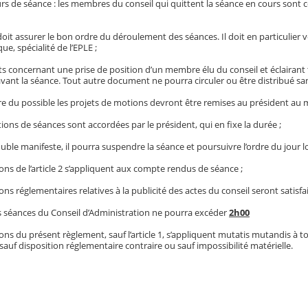
urs de séance : les membres du conseil qui quittent la séance en cours son
doit assurer le bon ordre du déroulement des séances. Il doit en particulier vei
que, spécialité de l’EPLE ;
s concernant une prise de position d’un membre élu du conseil et éclairant 
vant la séance. Tout autre document ne pourra circuler ou être distribué san
e du possible les projets de motions devront être remises au président au m
tions de séances sont accordées par le président, qui en fixe la durée ;
ouble manifeste, il pourra suspendre la séance et poursuivre l’ordre du jour l
ions de l’article 2 s’appliquent aux compte rendus de séance ;
ons réglementaires relatives à la publicité des actes du conseil seront satisfai
s séances du Conseil d’Administration ne pourra excéder
2h00
ions du présent règlement, sauf l’article 1, s’appliquent mutatis mutandis à t
 sauf disposition réglementaire contraire ou sauf impossibilité matérielle.