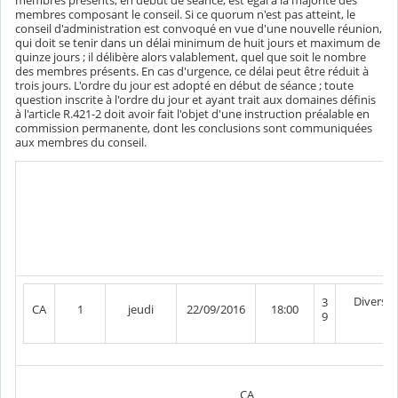
membres composant le conseil. Si ce quorum n'est pas atteint, le
conseil d'administration est convoqué en vue d'une nouvelle réunion,
qui doit se tenir dans un délai minimum de huit jours et maximum de
quinze jours ; il délibère alors valablement, quel que soit le nombre
des membres présents. En cas d'urgence, ce délai peut être réduit à
trois jours. L'ordre du jour est adopté en début de séance ; toute
question inscrite à l'ordre du jour et ayant trait aux domaines définis
à l'article R.421-2 doit avoir fait l'objet d'une instruction préalable en
commission permanente, dont les conclusions sont communiquées
aux membres du conseil.
Divers
3
(
CA
1
jeudi
22/09/2016
18:00
9
at
CA