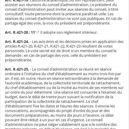
assister aux réunions du conseil d'administration. Le président du
conseil d'administration peut inviter aux séances du conseil, à titre
consultatif, toute personne dont la présence paraîtrait utile. Les
séances du conseil d'administration ne sont pas publiques. En cas de
partage égal des voix, la voix du président est prépondérante.
Art. R.421-20 ; 11
°-° Il adopte son règlement intérieur.
Art. R.421-24.
- Les avis émis et les décisions prises en application des
articles R.421-20, R.421-21, R.421-22, R.421-23 résultent de votes
personnels. Le vote secret est de droit si un membre du conseil le
demande ; en cas de partage des voix, celle du président est
prépondérante.
Art. R.421-25.
- Le conseil d'administration se réunit en séance
ordinaire à l'initiative du chef d'établissement au moins trois fois par
an. Il est, en outre, réuni en séance extraordinaire à la demande de
l'autorité académique, de la collectivité territoriale de rattachement,
du chef d'établissement ou de la moitié au moins de ses membres sur
un ordre du jour déterminé. Une séance est consacrée à l'examen du
budget, dans le délai de trente jours suivant la notification de la
participation de la collectivité de rattachement. Le chef
d'établissement fixe les dates et heures des séances. Il envoie les
convocations, accompagnées du projet d'ordre du jour et des
documents préparatoires, au moins dix jours à l'avance, ce délai
pouvant être réduit à un jour en cas d'urgence. Le conseil
d'administration ne peut siéger valablement que si le nombre des
membres présents, en début de séance, est égal à la majorité des