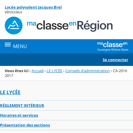
Panneau de gestion des cookies
Lycée polyvalent Jacques Brel
Menu de la rubrique
Contenu
Vénissieux
MENU
Se connecter
Vous êtes ici :
Accueil
›
LE LYCÉE
›
Conseils d'administration
›
CA-2016
2017
LE LYCÉE
RÉGLEMENT INTÉRIEUR
Horaires et services
Présentation des sections