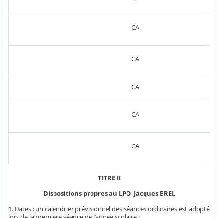
CA
CA
CA
CA
CA
TITRE II
Dispositions propres au LPO Jacques BREL
1. Dates : un calendrier prévisionnel des séances ordinaires est adopté
lors de la première séance de l’année scolaire ;