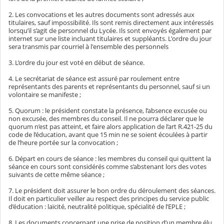
2. Les convocations et les autres documents sont adressés aux
titulaires, sauf impossibilité. Ils sont remis directement aux intéressés
lorsqu’il s’agit de personnel du Lycée. Ils sont envoyés également par
internet sur une liste incluant titulaires et suppléants. L'ordre du jour
sera transmis par courriel à l'ensemble des personnels
3. L’ordre du jour est voté en début de séance.
4. Le secrétariat de séance est assuré par roulement entre
représentants des parents et représentants du personnel, sauf si un
volontaire se manifeste ;
5. Quorum : le président constate la présence, l’absence excusée ou
non excusée, des membres du conseil. Il ne pourra déclarer que le
quorum n’est pas atteint, et faire alors application de l’art R.421-25 du
code de l’éducation, avant que 15 min ne se soient écoulées à partir
de l’heure portée sur la convocation ;
6. Départ en cours de séance : les membres du conseil qui quittent la
séance en cours sont considérés comme s’abstenant lors des votes
suivants de cette même séance ;
7. Le président doit assurer le bon ordre du déroulement des séances.
Il doit en particulier veiller au respect des principes du service public
d’éducation : laïcité, neutralité politique, spécialité de l’EPLE ;
8. Les documents concernant une prise de position d’un membre élu