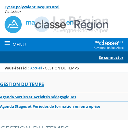
Panneau de gestion des cookies
Lycée polyvalent Jacques Brel
Menu de la rubrique
Contenu
Vénissieux
MENU
Se connecter
Vous êtes ici :
Accueil
›
GESTION DU TEMPS
GESTION DU TEMPS
Agenda Sorties et Activités pédagogiques
Agenda Stages et Périodes de formation en entreprise