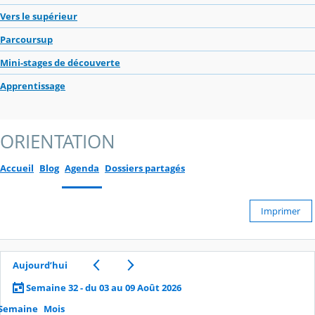
Vers le supérieur
Parcoursup
Mini-stages de découverte
Apprentissage
ORIENTATION
Accueil
Blog
Agenda
Dossiers partagés
Imprimer
Aujourd’hui
Semaine 32 - du 03 au 09 Août 2026
Semaine
Mois