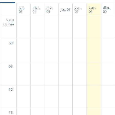
lun.
mar.
mer.
ven.
sam.
dim.
jeu.
06
03
04
05
07
08
09
Sur la
journée
08h
09h
10h
11h