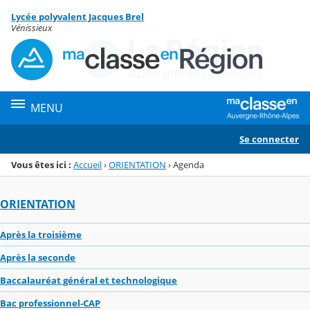
Panneau de gestion des cookies
Lycée polyvalent Jacques Brel
Menu de la rubrique
Contenu
Vénissieux
MENU
Se connecter
Vous êtes ici :
Accueil
›
ORIENTATION
›
Agenda
ORIENTATION
Après la troisième
Après la seconde
Baccalauréat général et technologique
Bac professionnel-CAP